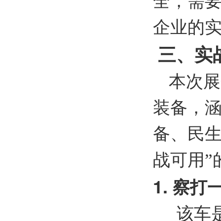
全，需
企业的
三、实
本次展
装备，
备、民生
战可用”
1.
察打
该车