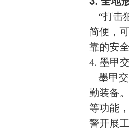
3.
全地
“打击
简便，
靠的安
4.
墨甲
墨甲交
勤装备
等功能
警开展