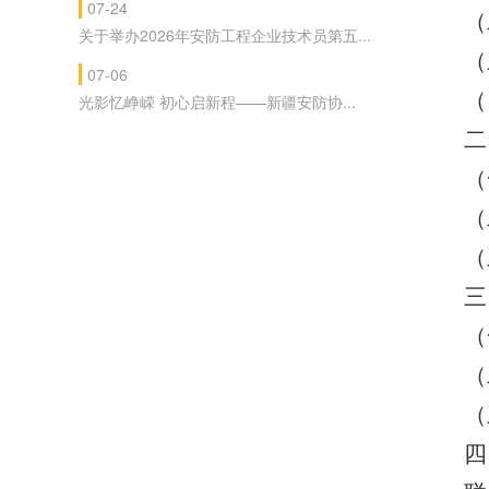
07-24
（
关于举办2026年安防工程企业技术员第五...
（
07-06
（
光影忆峥嵘 初心启新程——新疆安防协...
二
（
（
（
三
（
（
（
四