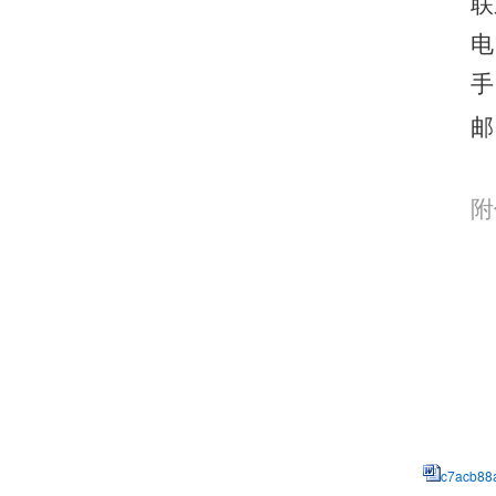
联
电
手
邮
附
c7acb88