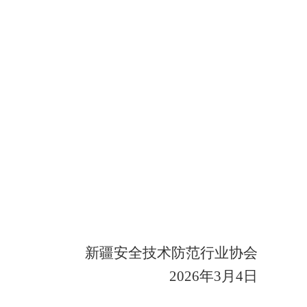
新疆安全技术防范行业协会
2026
年
3
月
4
日