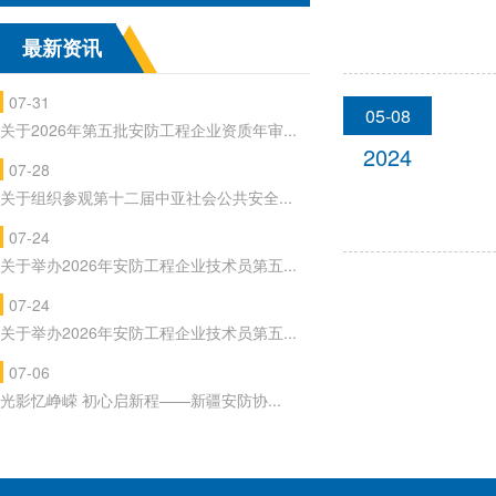
最新资讯
07-31
05-08
关于2026年第五批安防工程企业资质年审...
2024
07-28
关于组织参观第十二届中亚社会公共安全...
07-24
关于举办2026年安防工程企业技术员第五...
07-24
关于举办2026年安防工程企业技术员第五...
07-06
光影忆峥嵘 初心启新程——新疆安防协...