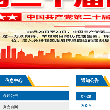
信息中心
通知公告
通知公告
07-28
2025
协会新闻