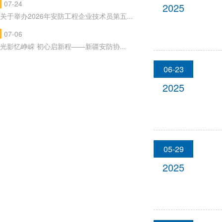
07-24
2025
关于举办2026年安防工程企业技术员第五...
07-06
光影忆峥嵘 初心启新程——新疆安防协...
06-23
2025
05-29
2025