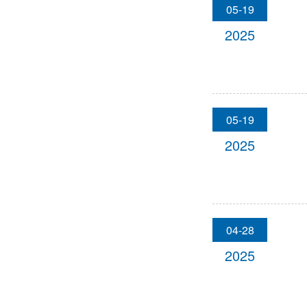
05-19
2025
05-19
2025
04-28
2025