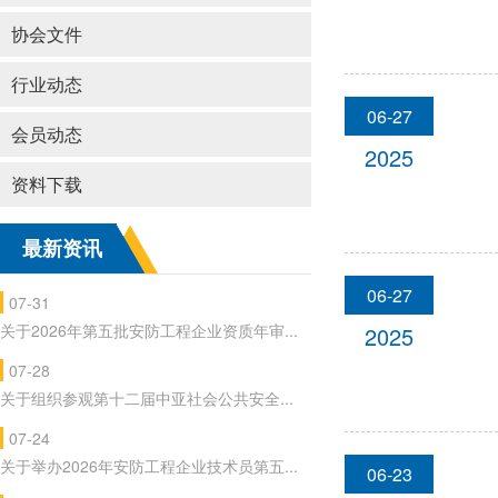
协会文件
行业动态
06-27
会员动态
2025
资料下载
最新资讯
06-27
07-31
关于2026年第五批安防工程企业资质年审...
2025
07-28
关于组织参观第十二届中亚社会公共安全...
07-24
关于举办2026年安防工程企业技术员第五...
06-23